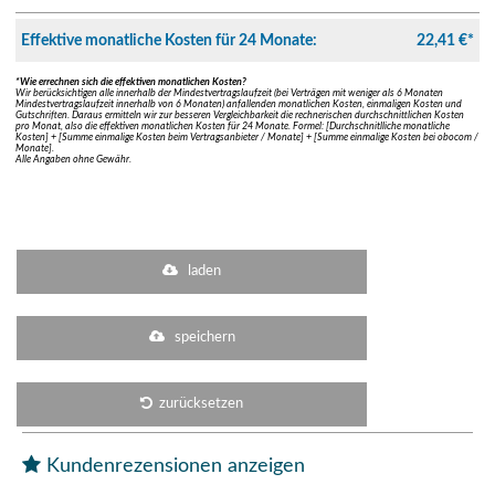
Effektive monatliche Kosten für 24 Monate:
22,41 €*
*Wie errechnen sich die effektiven monatlichen Kosten?
Wir berücksichtigen alle innerhalb der Mindestvertragslaufzeit (bei Verträgen mit weniger als 6 Monaten
Mindestvertragslaufzeit innerhalb von 6 Monaten) anfallenden monatlichen Kosten, einmaligen Kosten und
Gutschriften. Daraus ermitteln wir zur besseren Vergleichbarkeit die rechnerischen durchschnittlichen Kosten
pro Monat, also die effektiven monatlichen Kosten für 24 Monate. Formel: [Durchschnitlliche monatliche
Kosten] + [Summe einmalige Kosten beim Vertragsanbieter / Monate] + [Summe einmalige Kosten bei obocom /
Monate].
Alle Angaben ohne Gewähr.
laden
speichern
zurücksetzen
Kundenrezensionen anzeigen