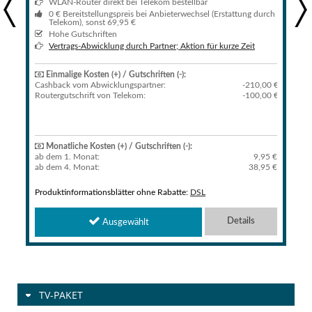
WLAN-Router direkt bei Telekom bestellbar
Previous
Next
0 € Bereitstellungspreis bei Anbieterwechsel (Erstattung durch
Telekom), sonst 69,95 €
Hohe Gutschriften
Vertrags-Abwicklung durch Partner; Aktion für kurze Zeit
Einmalige Kosten (+) / Gutschriften (-):
Cashback vom Abwicklungspartner:
-210,00 €
€
Routergutschrift von Telekom:
-100,00 €
€
€
Monatliche Kosten (+) / Gutschriften (-):
ab dem 1. Monat:
9,95 €
ab dem 4. Monat:
38,95 €
Produktinformationsblätter ohne Rabatte:
DSL
Details
Ausgewählt
TV-PAKET