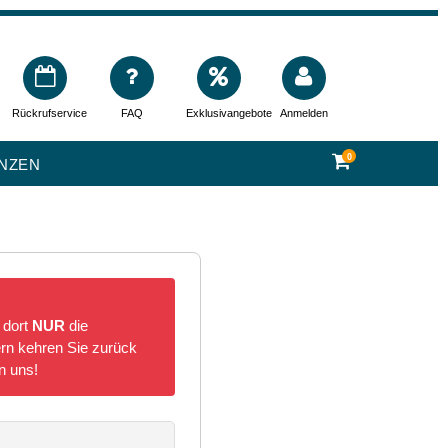
Rückrufservice
FAQ
Exklusivangebote
Anmelden
0
ANZEN
 dort
NUR
die
n kehren Sie zurück
n uns!