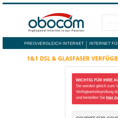
PREISVERGLEICH INTERNET
INTERNET F
1&1 DSL & GLASFASER VERFÜG
WICHTIG FÜR IHRE 
Sie werden gleich zum V
Verfügbarkeitsprüfung du
und bestellen Sie
hier i