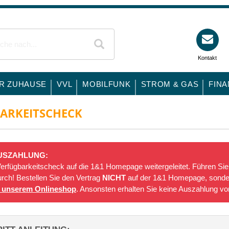
Kontakt
ÜR ZUHAUSE
VVL
MOBILFUNK
STROM & GAS
FIN
BARKEITSCHECK
AUSZAHLUNG:
erfügbarkeitscheck auf die 1&1 Homepage weitergeleitet. Führen Sie
rch! Bestellen Sie den Vertrag
NICHT
auf der 1&1 Homepage, sonder
n unserem Onlineshop
. Ansonsten erhalten Sie keine Auszahlung vo