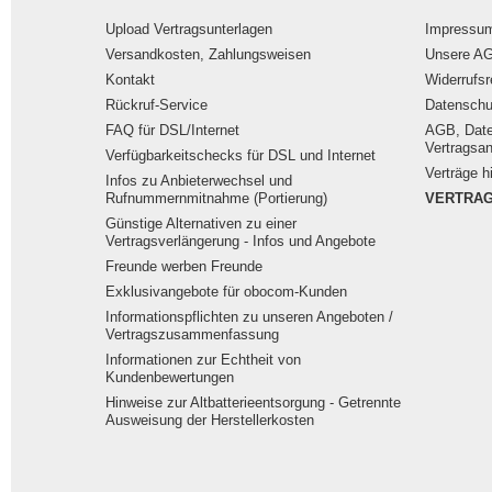
Upload Vertragsunterlagen
Impressu
Versandkosten, Zahlungsweisen
Unsere A
Kontakt
Widerrufsr
Rückruf-Service
Datenschu
FAQ für DSL/Internet
AGB, Daten
Vertragsan
Verfügbarkeitschecks für DSL und Internet
Verträge h
Infos zu Anbieterwechsel und
Rufnummernmitnahme (Portierung)
VERTRAG
Günstige Alternativen zu einer
Vertragsverlängerung - Infos und Angebote
Freunde werben Freunde
Exklusivangebote für obocom-Kunden
Informationspflichten zu unseren Angeboten /
Vertragszusammenfassung
Informationen zur Echtheit von
Kundenbewertungen
Hinweise zur Altbatterieentsorgung - Getrennte
Ausweisung der Herstellerkosten